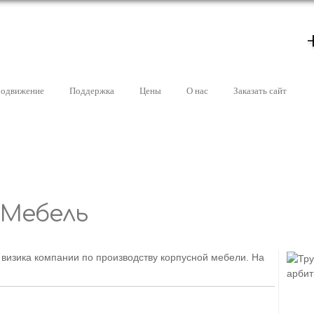
одвижение
Поддержка
Цены
О нас
Заказать сайт
60 проектов
300 сданных
в год
проектов
Мебель
 визика компании по производству корпусной мебели. На