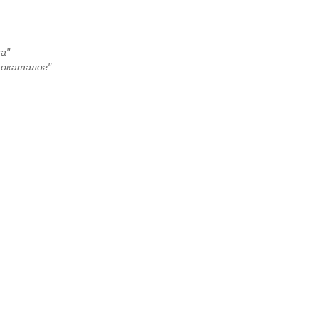
а"
окаталог"